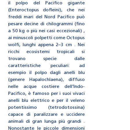
il polpo del Pacifico gigante 
(Enteroctopus dofleini), che nei 
freddi mari del Nord Pacifico può 
pesare decine di chilogrammi (fino 
a 50 kg o più nei casi eccezionali) , 
ai minuscoli polpetti come Octopus 
wolfi, lunghi appena 2–3 cm . Nei 
ricchi ecosistemi tropicali si 
trovano specie dalle 
caratteristiche peculiari: ad 
esempio il polpo dagli anelli blu 
(genere Hapalochlaena), diffuso 
nelle acque costiere dell’Indo-
Pacifico, è famoso per i suoi vivaci 
anelli blu elettrico e per il veleno 
potentissimo (tetrodotossina) 
capace di paralizzare e uccidere 
animali di gran lunga più grandi . 
Nonostante le piccole dimensioni 