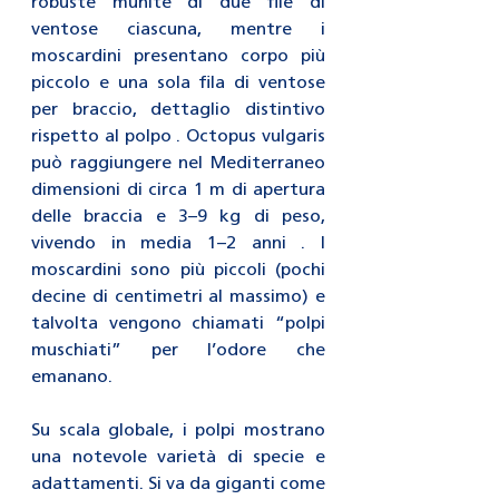
robuste munite di due file di 
ventose ciascuna, mentre i 
moscardini presentano corpo più 
piccolo e una sola fila di ventose 
per braccio, dettaglio distintivo 
rispetto al polpo . Octopus vulgaris 
può raggiungere nel Mediterraneo 
dimensioni di circa 1 m di apertura 
delle braccia e 3–9 kg di peso, 
vivendo in media 1–2 anni . I 
moscardini sono più piccoli (pochi 
decine di centimetri al massimo) e 
talvolta vengono chiamati “polpi 
muschiati” per l’odore che 
emanano.
Su scala globale, i polpi mostrano 
una notevole varietà di specie e 
adattamenti. Si va da giganti come 